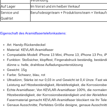
Verbindung.
Auf Lager
Im Vorrat und im heißen Verkauf
Service und
Berufsdesignteam + Produktionsteam + Verkaufs
Qualität
Eigenschaft des Aramidfasertelefonkastens:
Art: Handy-Rückendeckel
Material: KEVLAR-Aramidfaser
Compatiable-Modell: iPhone 13 Mini, iPhone 13, iPhone 13 Pro, 
Funktion: Stoßsicher, klopffest, Fingerabdruck beständig, bestän
dünne u. helle, drahtlose Aufladungsunterstützung
Gewicht: 15g
Farbe: Schwarz, blau, rot
Ultradünn; Stärke ist nur 0,03 in und Gewicht ist 0,4 Unze. Fast w
Leistung auf Hitzebeständigkeit, Abriebfestigkeit, die Korrosionsbes
Echte Aramidfaser; Von KEVLAR-Aramidfaser 100%, die normaler
Hitzebeständigkeit, der Korrosionsbeständigkeit und der Abriebfest
Fasermaterial gemacht KEVLAR-Aramidfaser blockiert nie Ihr Tele
Genaue Ausschnitte; Perfektes Größe designe, genaue Ausschnitt