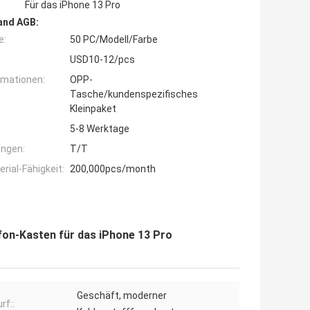
Für das iPhone 13 Pro
and AGB:
e:
50 PC/Modell/Farbe
USD10-12/pcs
rmationen:
OPP-
Tasche/kundenspezifisches
Kleinpaket
5-8 Werktage
ngen:
T/T
ial-Fähigkeit:
200,000pcs/month
on-Kasten für das iPhone 13 Pro
Geschäft, moderner
rf::