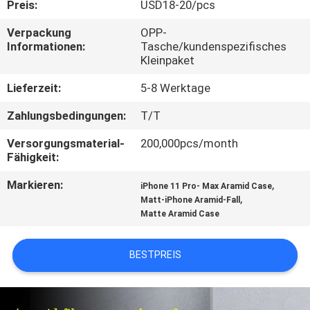
Preis:
USD18-20/pcs
QUALITÄTSKONTROLLE
Verpackung
OPP-
Informationen:
Tasche/kundenspezifisches
Kleinpaket
KONTAKTIERE
Lieferzeit:
5-8 Werktage
UNS
Zahlungsbedingungen:
T/T
NACHRICHTEN
Versorgungsmaterial-
200,000pcs/month
Fähigkeit:
FÄLLE
Markieren:
,
iPhone 11 Pro- Max Aramid Case
,
Matt-iPhone Aramid-Fall
Matte Aramid Case
NEWS
BESTPREIS
SITEMAP