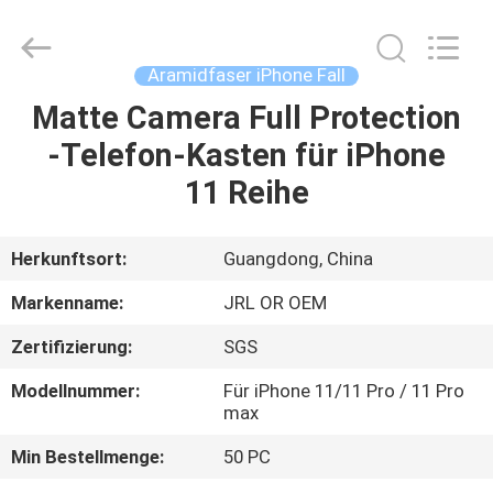
Shenzhen
JRL
Technology
Co.,
Ltd.
Aramidfaser iPhone Fall
All
Rights
Reserved.
Matte Camera Full Protection
HEIM
-Telefon-Kasten für iPhone
PRODUKTE
11 Reihe
VIDEOS
Herkunftsort:
Guangdong, China
Markenname:
JRL OR OEM
VR-
Zertifizierung:
SGS
SHOW
Modellnummer:
Für iPhone 11/11 Pro / 11 Pro
max
ÜBER
Min Bestellmenge:
50 PC
UNS