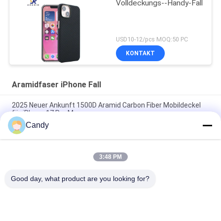
Volldeckungs--Handy-Fall
USD10-12/pcs MOQ:50 PC
KONTAKT
Aramidfaser iPhone Fall
2025 Neuer Ankunft 1500D Aramid Carbon Fiber Mobildeckel
für iPhone 17 Pro Max
Candy
Premium Aramid-Carbonfaser Handyhülle mit Metallrahmen
für iPhone 17 Pro Max
3:48 PM
Individuelles Mobildeckel aus Aramid-Kohlenstofffaser für
iPhone 17 Pro Max
Good day, what product are you looking for?
Beliebte Kategorien
Alle