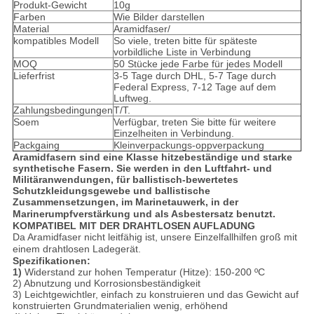
Produkt-Gewicht
10g
Farben
Wie Bilder darstellen
Material
Aramidfaser/
kompatibles Modell
So viele, treten bitte für späteste
vorbildliche Liste in Verbindung
MOQ
50 Stücke jede Farbe für jedes Modell
Lieferfrist
3-5 Tage durch DHL, 5-7 Tage durch
Federal Express, 7-12 Tage auf dem
Luftweg.
Zahlungsbedingungen
T/T.
Soem
Verfügbar, treten Sie bitte für weitere
Einzelheiten in Verbindung.
Packgaing
Kleinverpackungs-oppverpackung
Aramidfasern sind eine Klasse hitzebeständige und starke
synthetische Fasern. Sie werden in den Luftfahrt- und
Militäranwendungen, für ballistisch-bewertetes
Schutzkleidungsgewebe und ballistische
Zusammensetzungen, im Marinetauwerk, in der
Marinerumpfverstärkung und als Asbestersatz benutzt.
KOMPATIBEL MIT DER DRAHTLOSEN AUFLADUNG
Da Aramidfaser nicht leitfähig ist, unsere Einzelfallhilfen groß mit
einem drahtlosen Ladegerät.
Spezifikationen:
1)
Widerstand zur hohen Temperatur (Hitze): 150-200 ºC
2) Abnutzung und Korrosionsbeständigkeit
3) Leichtgewichtler, einfach zu konstruieren und das Gewicht auf
konstruierten Grundmaterialien wenig, erhöhend