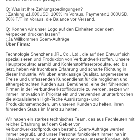
Q: Was ist Ihre Zahlungsbedingungen?
: Zahlung ≤1,000USD, 100% im Voraus. Payment≧1,000USD,
30% T/T im Voraus, die Balance vor Versand.
Q: Können wir unser Logo auf den Einheiten oder dem
Verpacken drucken lassen?
: Ja Willkommen Soem-Aufträge.
Über Firma:
Technologie Shenzhens JRL Co., Ltd., die auf den Entwurf sich
spezialisieren und Produktion von Verbundwerkstoffen. Unsere
Hauptprodukte: aramid und Kohlenstofffaserprodukte, etc. bis
jetzt, haben wir fruchtbare Erfahrung und scharfe Richtung in
dieser Industrie. Wir üben erstklassige Qualität, angemessene
Preise und umfassenden Kundendienst für die möglichen und
althergebrachten Kunden aus. Bemühend, eine der führenden
Firmen in der Verbundwerkstoffindustrie zu werden, setzen wir
immer Innovation in Priorität ein und verwenden ununterbrochen
die aktualisierten High-Teche Ausrüstungs- und
Produktionsmethoden, um unseren Kunden zu helfen, ihren
führenden Status im Markt zu halten.
Wir haben ein starkes technisches Team, das aus Fachleuten mit
reicher Erfahrung auf dem Gebiet von
Verbundwerkstoffprodukten besteht. Soem-Aufträge werden
immer begrüßt, und unser Personal funktioniert immer nah in
Übereinstimmung mit den Anforderungen unserer Kunden. Wir