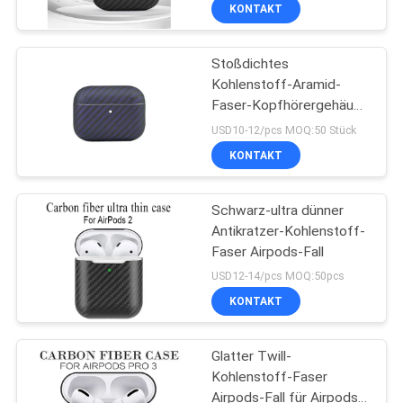
KONTAKT
QUALITÄTSKONTROLLE
Stoßdichtes
59
Kohlenstoff-Aramid-
KONTAKTIERE
Faser-Kopfhörergehäuse
Aramidfaser
UNS
für AirPods Pro 3
USD10-12/pcs MOQ:50 Stück
Samsung umkleiden
KONTAKT
NACHRICHTEN
Schwarz-ultra dünner
Antikratzer-Kohlenstoff-
FÄLLE
Faser Airpods-Fall
29
USD12-14/pcs MOQ:50pcs
NEWS
Aramidfaser-
KONTAKT
Huawei-Fall
SITEMAP
Glatter Twill-
Kohlenstoff-Faser
Airpods-Fall für Airpods