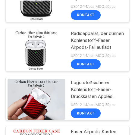
PRIVACY
Pro3
USD12-14/pcs MOQ:50pcs
POLICY
KONTAKT
15
Aramidfaser-
Radioapparat, der dünnen
Kohlenstoff-Faser
Uhrgehäuse
Airpods-Fall auflädt
USD12-14/pcs MOQ:50pcs
KONTAKT
Logo stoßsicherer
19
Kohlenstoff-Faser-
Gravierter hölzerner
Druckkasten Apples
Airpods wirklicher
USD12-14/pcs MOQ:50pcs
Telefon-Kasten
KONTAKT
Faser Airpods-Kasten