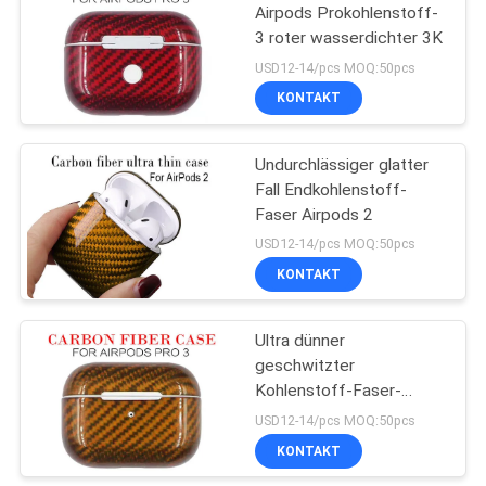
Airpods Prokohlenstoff-
3 roter wasserdichter 3K
16
USD12-14/pcs MOQ:50pcs
Kohlenstoff-Faser
KONTAKT
Airpods-Fall
Undurchlässiger glatter
Fall Endkohlenstoff-
Faser Airpods 2
USD12-14/pcs MOQ:50pcs
KONTAKT
10
Kohlenstoff-Faser-
Ultra dünner
geschwitzter
Geld-Klipp
Kohlenstoff-Faser-
Kasten Beweis-Apples
USD12-14/pcs MOQ:50pcs
Airpods
KONTAKT