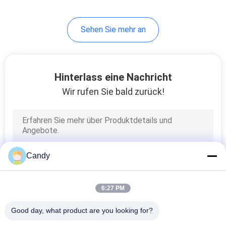
10
Sehen Sie mehr an
Kohlenstoff-Faser-
Apple-Uhrgehäuse
Hinterlass eine Nachricht
Wir rufen Sie bald zurück!
26
Kohlenstoff-Faser-
Candy
Auto-
Schlüsselkasten
6:27 PM
Good day, what product are you looking for?