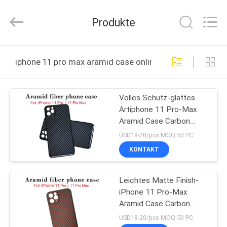
Shenzhen
JRL
Technology
Produkte
Co.,
Ltd.
All
Rights
Reserved.
HEIM
iphone 11 pro max aramid case online manufacture
PRODUKTE
Volles Schutz-glattes
Artiphone 11 Pro-Max
VIDEOS
Aramid Case Carbon
Fiber-iPhone Fall
USD18-20/pcs MOQ:50 PC
VR-
KONTAKT
SHOW
Leichtes Matte Finish-
iPhone 11 Pro-Max
ÜBER
Aramid Case Carbon
UNS
Fiber-Telefon-Kasten
USD18-20/pcs MOQ:50 PC