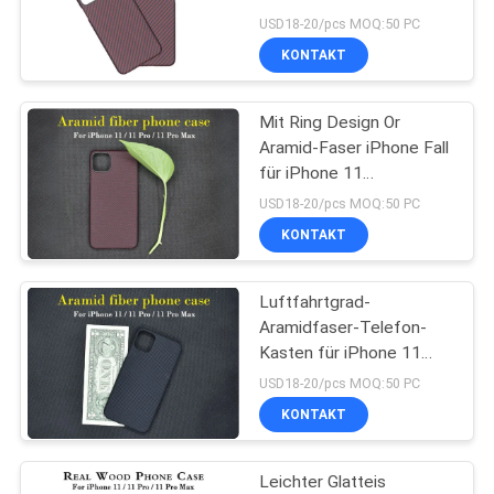
Carbon-Faser-Telefon-
USD18-20/pcs MOQ:50 PC
Kasten
SITEMAP
KONTAKT
PRIVACY
Mit Ring Design Or
Aramid-Faser iPhone Fall
POLICY
für iPhone 11
Promaximales
USD18-20/pcs MOQ:50 PC
KONTAKT
Luftfahrtgrad-
Aramidfaser-Telefon-
Kasten für iPhone 11
Promaximales
USD18-20/pcs MOQ:50 PC
KONTAKT
Leichter Glatteis