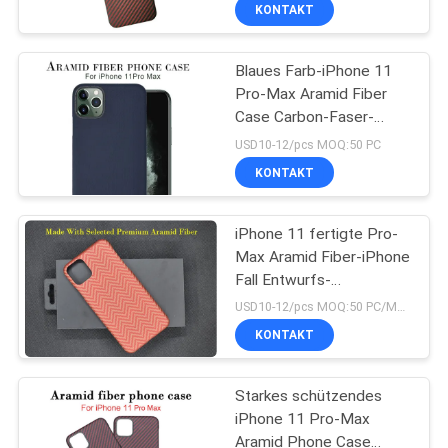
KONTAKT
FABRIK-
Blaues Farb-iPhone 11
TOUR
Pro-Max Aramid Fiber
Case Carbon-Faser-
QUALITÄTSKONTROLLE
Kasten
USD10-12/pcs MOQ:50 PC
KONTAKT
KONTAKTIERE
UNS
iPhone 11 fertigte Pro-
Max Aramid Fiber-iPhone
Fall Entwurfs-
NACHRICHTEN
Kohlenstoff-Telefon-
USD10-12/pcs MOQ:50 PC/Modell/Farbe
Abdeckung besonders an
KONTAKT
FÄLLE
Starkes schützendes
iPhone 11 Pro-Max
NEWS
Aramid Phone Case