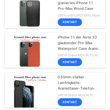
graviertes iPhone 11
Pro-Max Wood Case
USD10-USD12/PCS MOQ:50pcs
KONTAKT
iPhone 11 der Note 3D
glaubender Pro-Max
Waterproof Case Aramid
Fiber-Telefon-Kasten
USD10-12/pcs MOQ:50 PC/Modell/Farbe
KONTAKT
0.65mm starker
Leichtigkeits-
Aramidfaser-Telefon-
Kasten für iPhone 11
USD18-20/pcs MOQ:50 PC
Promaximales
KONTAKT