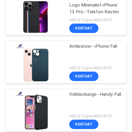
Logo Minimalist-iPhone
13 Pro--Telefon-Kasten
USD10-12/pcs MOQ:50 PC
KONTAKT
Antikratzer--iPhone Fall
USD10-12/pcs MOQ:50 PC
KONTAKT
Volldeckungs--Handy-Fall
USD10-12/pcs MOQ:50 PC
KONTAKT