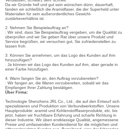
Da wir Gründe hell und gut sein wünschen dünn, dauerhaft,
fanden wir schließlich die Aramidfaser, die der Superheld unter
Materialien für sein außerordentliches Gewicht-
zustärkeverhältnis ist.
2. Nehmen Sie Beispielauftrag an?
: Wir sind, dass Sie Beispielauftrag vergeben, um die Qualität zu
überprüfen und wir Sie geben Rat über unsere Produkt und
Service begrüßen, wir versuchen gut, Sie zufriedenstellen zu
lassen froh.
3. Können Sie annehmen, um das Logo des Kunden auf ihm
hinzuzufügen?
: Ja können wir das Logo des Kunden auf ihm, aber gerade in
einer Farbe hinzufügen.
4. Wann fangen Sie an, den Auftrag vorzubereiten?
: Wir fangen an, die Waren vorzubereiten, sobald wir das
Empfangen Ihrer Zahlung bestätigen.
Über Firma:
Technologie Shenzhens JRL Co., Ltd., die auf den Entwurf sich
spezialisieren und Produktion von Verbundwerkstoffen. Unsere
Hauptprodukte: aramid und Kohlenstofffaserprodukte, etc. bis
jetzt, haben wir fruchtbare Erfahrung und scharfe Richtung in
dieser Industrie. Wir üben erstklassige Qualität, angemessene
Preise und umfassenden Kundendienst für die möglichen und
althergebrachten Kunden aus. Bemühend, eine der führenden