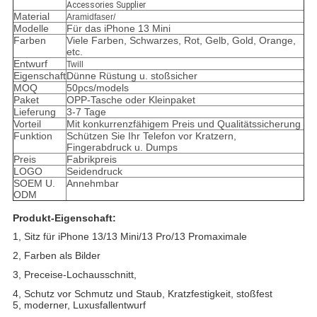
Accessories Supplier
Material
Aramidfaser/
Modelle
Für das iPhone 13 Mini
Farben
Viele Farben, Schwarzes, Rot, Gelb, Gold, Orange,
etc.
Entwurf
Twill
Eigenschaft
Dünne Rüstung u. stoßsicher
MOQ
50pcs/models
Paket
OPP-Tasche oder Kleinpaket
Lieferung
3-7 Tage
Vorteil
Mit konkurrenzfähigem Preis und Qualitätssicherung
Funktion
Schützen Sie Ihr Telefon vor Kratzern,
Fingerabdruck u. Dumps
Preis
Fabrikpreis
LOGO
Seidendruck
SOEM U.
Annehmbar
ODM
Produkt-Eigenschaft:
1, Sitz für iPhone 13/13 Mini/13 Pro/13 Promaximale
2, Farben als Bilder
3, Preceise-Lochausschnitt,
4, Schutz vor Schmutz und Staub, Kratzfestigkeit, stoßfest
5, moderner, Luxusfallentwurf