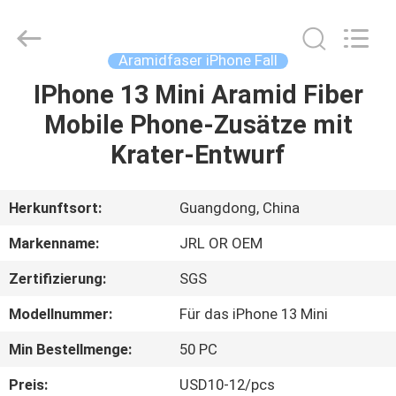
Shenzhen
JRL
Technology
Co.,
Ltd.
Aramidfaser iPhone Fall
All
Rights
Reserved.
IPhone 13 Mini Aramid Fiber
HEIM
Mobile Phone-Zusätze mit
PRODUKTE
Krater-Entwurf
VIDEOS
Herkunftsort:
Guangdong, China
Markenname:
JRL OR OEM
VR-
Zertifizierung:
SGS
SHOW
Modellnummer:
Für das iPhone 13 Mini
ÜBER
Min Bestellmenge:
50 PC
UNS
Preis:
USD10-12/pcs