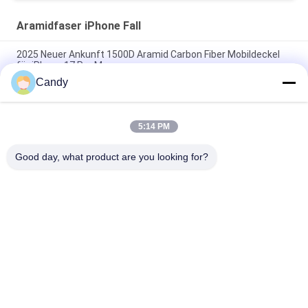
Aramidfaser iPhone Fall
2025 Neuer Ankunft 1500D Aramid Carbon Fiber Mobildeckel
für iPhone 17 Pro Max
Candy
Premium Aramid-Carbonfaser Handyhülle mit Metallrahmen
für iPhone 17 Pro Max
5:14 PM
Individuelles Mobildeckel aus Aramid-Kohlenstofffaser für
iPhone 17 Pro Max
Good day, what product are you looking for?
Beliebte Kategorien
Alle
Aramidfaser-
Aramidfaser IPhone 
Telefon-Kasten
Fall
Aramidfaser 
Aramidfaser-
Samsung Umkleiden
Huawei-Fall
Aramidfaser-
Gravierter Hölzerner 