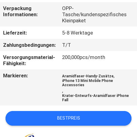
Verpackung
OPP-
QUALITÄTSKONTROLLE
Informationen:
Tasche/kundenspezifisches
Kleinpaket
KONTAKTIERE
Lieferzeit:
5-8 Werktage
UNS
Zahlungsbedingungen:
T/T
Versorgungsmaterial-
200,000pcs/month
NACHRICHTEN
Fähigkeit:
Markieren:
,
Aramidfaser-Handy-Zusätze
FÄLLE
iPhone 13 Mini Mobile Phone
Accessories
,
Krater-Entwurfs-Aramidfaser iPhone
NEWS
Fall
BESTPREIS
SITEMAP