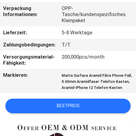
Verpackung
OPP-
QUALITÄTSKONTROLLE
Informationen:
Tasche/kundenspezifisches
Kleinpaket
KONTAKTIERE
Lieferzeit:
5-8 Werktage
UNS
Zahlungsbedingungen:
T/T
Versorgungsmaterial-
200,000pcs/month
NACHRICHTEN
Fähigkeit:
Markieren:
,
Matte Surface Aramid Fibre Phone-Fall
FÄLLE
,
0.65mm Aramidfaser-Telefon-Kasten
Aramid-iPhone 12 Telefon-Kasten
NEWS
BESTPREIS
SITEMAP