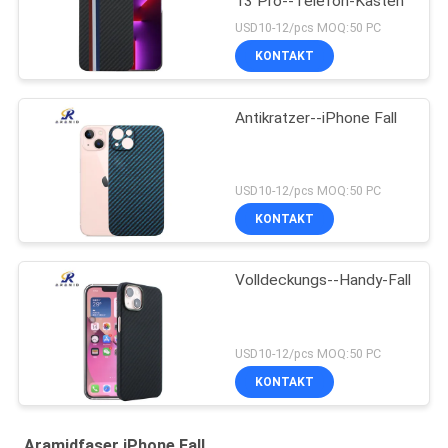
13 Pro--Telefon-Kasten
USD10-12/pcs MOQ:50 PC
KONTAKT
Antikratzer--iPhone Fall
USD10-12/pcs MOQ:50 PC
KONTAKT
Volldeckungs--Handy-Fall
USD10-12/pcs MOQ:50 PC
KONTAKT
Aramidfaser iPhone Fall