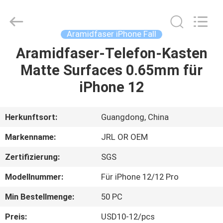
Shenzhen
JRL
Technology
Co.,
Ltd.
Aramidfaser iPhone Fall
All
Rights
Reserved.
Aramidfaser-Telefon-Kasten
HEIM
Matte Surfaces 0.65mm für
PRODUKTE
iPhone 12
VIDEOS
Herkunftsort:
Guangdong, China
Markenname:
JRL OR OEM
VR-
Zertifizierung:
SGS
SHOW
Modellnummer:
Für iPhone 12/12 Pro
ÜBER
Min Bestellmenge:
50 PC
UNS
Preis:
USD10-12/pcs