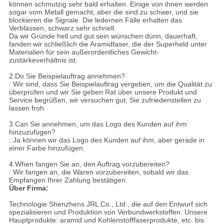
können schmutzig sehr bald erhalten. Einige von ihnen werden
sogar vom Metall gemacht, aber die sind zu schwer, und sie
blockieren die Signale. Die ledernen Fälle erhalten das
Verblassen, schwarz sehr schnell.
Da wir Gründe hell und gut sein wünschen dünn, dauerhaft,
fanden wir schließlich die Aramidfaser, die der Superheld unter
Materialien für sein außerordentliches Gewicht-
zustärkeverhältnis ist.
2.Do Sie Beispielauftrag annehmen?
: Wir sind, dass Sie Beispielauftrag vergeben, um die Qualität zu
überprüfen und wir Sie geben Rat über unsere Produkt und
Service begrüßen, wir versuchen gut, Sie zufriedenstellen zu
lassen froh.
3.Can Sie annehmen, um das Logo des Kunden auf ihm
hinzuzufügen?
: Ja können wir das Logo des Kunden auf ihm, aber gerade in
einer Farbe hinzufügen.
4.When fangen Sie an, den Auftrag vorzubereiten?
: Wir fangen an, die Waren vorzubereiten, sobald wir das
Empfangen Ihrer Zahlung bestätigen.
Über Firma:
Technologie Shenzhens JRL Co., Ltd., die auf den Entwurf sich
spezialisieren und Produktion von Verbundwerkstoffen. Unsere
Hauptprodukte: aramid und Kohlenstofffaserprodukte, etc. bis