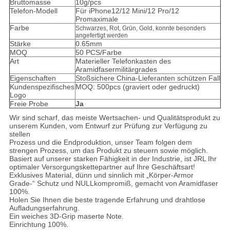
Bruttomasse
10g/pcs
Telefon-Modell
Für iPhone12/12 Mini/12 Pro/12
Promaximale
Farbe
Schwarzes, Rot, Grün, Gold, konnte besonders
angefertigt werden
Stärke
0.65mm
MOQ
50 PCS/Farbe
Art
Materieller Telefonkasten des
Aramidfasermilitärgrades
Eigenschaften
Stoßsichere China-Lieferanten schützen Fall
Kundenspezifisches
MOQ: 500pcs (graviert oder gedruckt)
Logo
Freie Probe
Ja
Wir sind scharf, das meiste Wertsachen- und Qualitätsprodukt zu
unserem Kunden, vom Entwurf zur Prüfung zur Verfügung zu
stellen
Prozess und die Endproduktion, unser Team folgen dem
strengen Prozess, um das Produkt zu steuern sowie möglich.
Basiert auf unserer starken Fähigkeit in der Industrie, ist JRL Ihr
optimaler Versorgungskettepartner auf Ihre Geschäftsart!
Exklusives Material, dünn und sinnlich mit „Körper-Armor
Grade-“ Schutz und NULLkompromiß, gemacht von Aramidfaser
100%.
Holen Sie Ihnen die beste tragende Erfahrung und drahtlose
Aufladungserfahrung.
Ein weiches 3D-Grip maserte Note.
Einrichtung 100%.