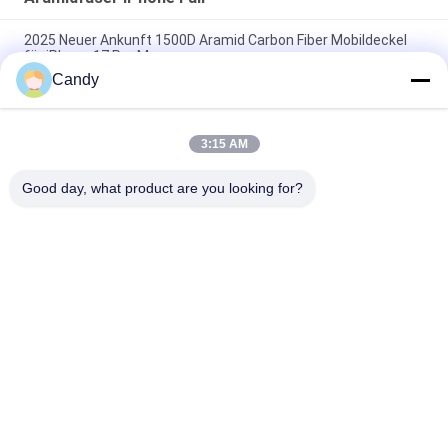
2025 Neuer Ankunft 1500D Aramid Carbon Fiber Mobildeckel
für iPhone 17 Pro Max
Candy
Premium Aramid-Carbonfaser Handyhülle mit Metallrahmen
für iPhone 17 Pro Max
3:15 AM
Individuelles Mobildeckel aus Aramid-Kohlenstofffaser für
iPhone 17 Pro Max
Good day, what product are you looking for?
Beliebte Kategorien
Alle
Aramidfaser-
Aramidfaser IPhone 
Telefon-Kasten
Fall
Aramidfaser 
Aramidfaser-
Samsung Umkleiden
Huawei-Fall
Aramidfaser-
Gravierter Hölzerner 
Uhrgehäuse
Telefon-Kasten