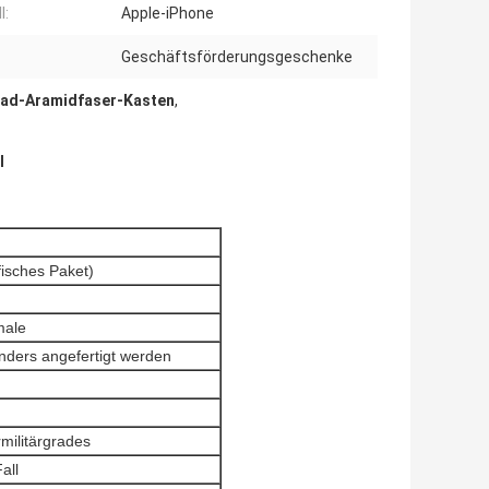
l:
Apple-iPhone
Geschäftsförderungsgeschenke
rad-Aramidfaser-Kasten
,
l
isches Paket)
male
nders angefertigt werden
militärgrades
all