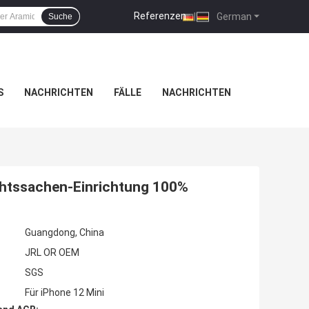
Referenzen
|
German
Suche
S
NACHRICHTEN
FÄLLE
NACHRICHTEN
echtssachen-Einrichtung 100%
Guangdong, China
JRL OR OEM
SGS
Für iPhone 12 Mini