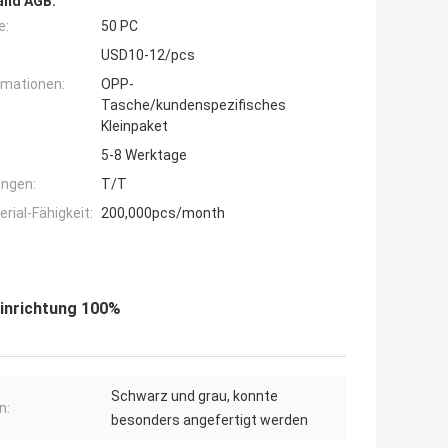
and AGB:
e:
50 PC
USD10-12/pcs
rmationen:
OPP-
Tasche/kundenspezifisches
Kleinpaket
5-8 Werktage
ngen:
T/T
ial-Fähigkeit:
200,000pcs/month
Einrichtung 100%
Schwarz und grau, konnte
n:
besonders angefertigt werden