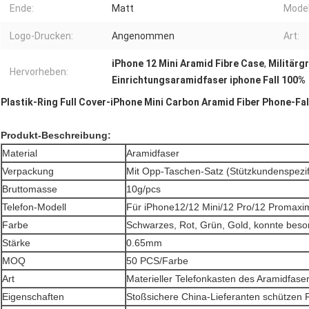
Ende:
Matt
Model
Logo-Drucken:
Angenommen
Art:
iPhone 12 Mini Aramid Fibre Case
,
Militärg
Hervorheben:
Einrichtungsaramidfaser iphone Fall 100%
Plastik-Ring Full Cover-iPhone Mini Carbon Aramid Fiber Phone-Fal
Produkt-Beschreibung:
Material
Aramidfaser
Verpackung
Mit Opp-Taschen-Satz (Stützkundenspezif
Bruttomasse
10g/pcs
Telefon-Modell
Für iPhone12/12 Mini/12 Pro/12 Promaxi
Farbe
Schwarzes, Rot, Grün, Gold, konnte beso
Stärke
0.65mm
MOQ
50 PCS/Farbe
Art
Materieller Telefonkasten des Aramidfaser
Eigenschaften
Stoßsichere China-Lieferanten schützen F