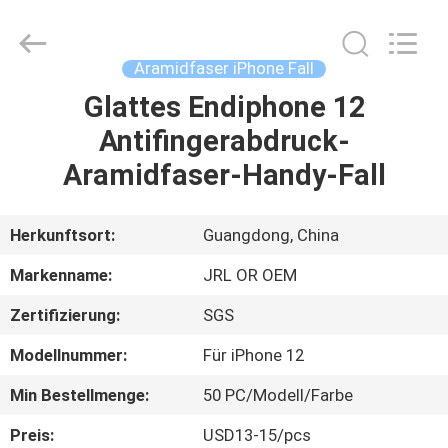
Shenzhen
JRL
Technology
Co.,
Ltd.
Aramidfaser iPhone Fall
All
Rights
Reserved.
Glattes Endiphone 12
HEIM
Antifingerabdruck-
PRODUKTE
Aramidfaser-Handy-Fall
VIDEOS
Herkunftsort:
Guangdong, China
Markenname:
JRL OR OEM
VR-
Zertifizierung:
SGS
SHOW
Modellnummer:
Für iPhone 12
ÜBER
Min Bestellmenge:
50 PC/Modell/Farbe
UNS
Preis:
USD13-15/pcs