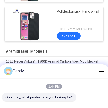
Volldeckungs--Handy-Fall
USD10-12/pcs MOQ:50 PC
KONTAKT
Aramidfaser iPhone Fall
2025 Neuer Ankunft 1500D Aramid Carbon Fiber Mobildeckel
für iPhone 17 Pro Max
Candy
Premium Aramid-Carbonfaser Handyhülle mit Metallrahmen
für iPhone 17 Pro Max
1:44 PM
Individuelles Mobildeckel aus Aramid-Kohlenstofffaser für
iPhone 17 Pro Max
Good day, what product are you looking for?
Beliebte Kategorien
Alle