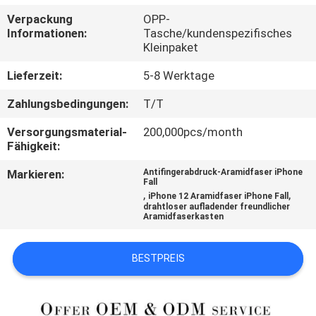
Verpackung
OPP-
QUALITÄTSKONTROLLE
Informationen:
Tasche/kundenspezifisches
Kleinpaket
KONTAKTIERE
Lieferzeit:
5-8 Werktage
UNS
Zahlungsbedingungen:
T/T
Versorgungsmaterial-
200,000pcs/month
NACHRICHTEN
Fähigkeit:
Markieren:
Antifingerabdruck-Aramidfaser iPhone
Fall
FÄLLE
,
,
iPhone 12 Aramidfaser iPhone Fall
drahtloser aufladender freundlicher
Aramidfaserkasten
NEWS
BESTPREIS
SITEMAP