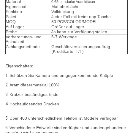
Material
0.65mm starke Aramidfaser
Eigenschaft
Mattoberfläche
Funktion
Volldeckung
Paket
Jeder Fall mit freier opp Tasche
MOQ
50 PCS/COLOR/MODEL
Auf Lager
Größer auf Lager
Probe
Ja kann zur Verfügung stellen
Vorbereitungs- und
6-7 Werktage
Anlaufzeit
Zahlungsmethode
Geschäftsversicherungsauftrag
(Kreditkarte, T/T)
Eigenschaften:
1.
Schützen Sie Kamera und entgegenkommende Knöpfe
2.
Aramidfasermaterial 100%
3.
Kratzer-beständiges Ende
4.
Hochauflösendes Drucken
5.
Über 400 unterschiedlichem Telefon ist Modelle verfügbar
6.
Verschiedene Entwürfe sind verfügbar und kundengebundene
Entwürfe wird angenommen