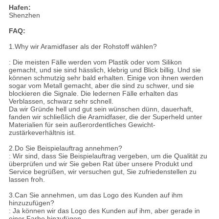
Hafen:
Shenzhen
FAQ:
1.Why wir Aramidfaser als der Rohstoff wählen?
: Die meisten Fälle werden vom Plastik oder vom Silikon
gemacht, und sie sind hässlich, klebrig und Blick billig. Und sie
können schmutzig sehr bald erhalten. Einige von ihnen werden
sogar vom Metall gemacht, aber die sind zu schwer, und sie
blockieren die Signale. Die ledernen Fälle erhalten das
Verblassen, schwarz sehr schnell.
Da wir Gründe hell und gut sein wünschen dünn, dauerhaft,
fanden wir schließlich die Aramidfaser, die der Superheld unter
Materialien für sein außerordentliches Gewicht-
zustärkeverhältnis ist.
2.Do Sie Beispielauftrag annehmen?
: Wir sind, dass Sie Beispielauftrag vergeben, um die Qualität zu
überprüfen und wir Sie geben Rat über unsere Produkt und
Service begrüßen, wir versuchen gut, Sie zufriedenstellen zu
lassen froh.
3.Can Sie annehmen, um das Logo des Kunden auf ihm
hinzuzufügen?
: Ja können wir das Logo des Kunden auf ihm, aber gerade in
einer Farbe hinzufügen.