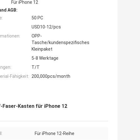
Für iPhone 12
and AGB:
e:
50 PC
USD10-12/pcs
rmationen:
OPP-
Tasche/kundenspezifisches
Kleinpaket
5-8 Werktage
ngen:
T/T
ial-Fähigkeit:
200,000pcs/month
-Faser-Kasten für iPhone 12
l:
Für iPhone 12-Reihe