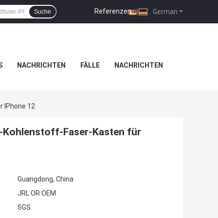
Referenzen
|
German
Suche
S
NACHRICHTEN
FÄLLE
NACHRICHTEN
r IPhone 12
-Kohlenstoff-Faser-Kasten für
Guangdong, China
JRL OR OEM
SGS