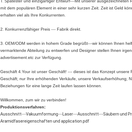
1.
Spätester und einzigartiger Entwurf---Mit unserer ausgezeichneten 
mit dem populären Element in einer sehr kurzen Zeit. Zeit ist Geld kön
erhalten viel als Ihre Konkurrenten.
2. Konkurrenzfähiger Preis --- Fabrik direkt.
3. OEM/ODM werden in hohem Grade begrüßt---wir können Ihnen helfen
vermarktende Abteilung zu entwerfen und Designer stellen Ihnen irge
advertisement.etc zur Verfügung.
Geschäft 4.Your ist unser Geschäft! --- dieses ist das Konzept unsere
Geschäft; nur Ihre erhöhenden Verkäufe, unsere Verkaufserhöhung; N
Beziehungen für eine lange Zeit laufen lassen können.
Willkommen, zum wir zu verbinden!
Produktionsverfahren:
Ausschnitt---Vakuumformung---Laser---Ausschnitt---Säubern und Prü
Aramidfasereigenschaften und application.pdf