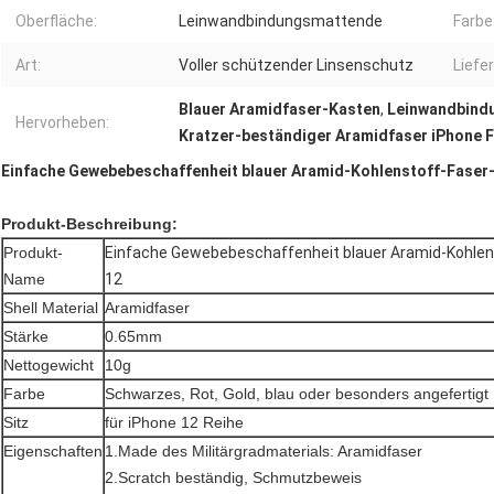
Oberfläche:
Leinwandbindungsmattende
Farbe
Art:
Voller schützender Linsenschutz
Liefer
Blauer Aramidfaser-Kasten
,
Leinwandbind
Hervorheben:
Kratzer-beständiger Aramidfaser iPhone F
Einfache Gewebebeschaffenheit blauer Aramid-Kohlenstoff-Faser-
Produkt-Beschreibung:
Produkt-
Einfache Gewebebeschaffenheit blauer Aramid-Kohlen
Name
12
Shell Material
Aramidfaser
Stärke
0.65mm
Nettogewicht
10g
Farbe
Schwarzes, Rot, Gold, blau oder besonders angefertigt
Sitz
für iPhone 12 Reihe
Eigenschaften
1.Made des Militärgradmaterials: Aramidfaser
2.Scratch beständig, Schmutzbeweis