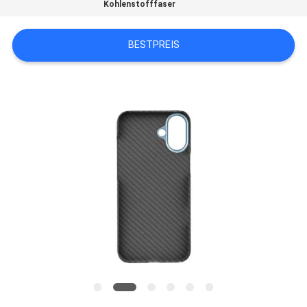
Kohlenstofffaser
QUALITÄTSKONTROLLE
BESTPREIS
KONTAKTIERE
UNS
NACHRICHTEN
FÄLLE
NEWS
SITEMAP