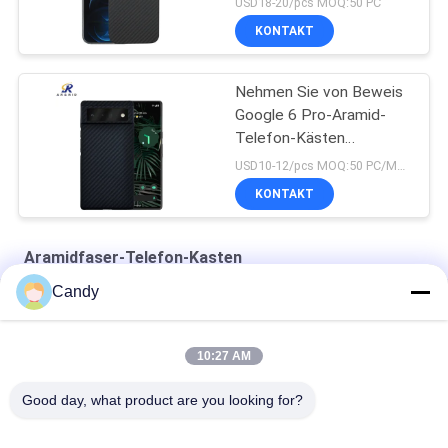
USD18-20/pcs MOQ:50 PC
KONTAKT
Nehmen Sie von Beweis
Google 6 Pro-Aramid-
Telefon-Kästen
Fingerabdrücke
USD10-12/pcs MOQ:50 PC/Modell/Farbe
KONTAKT
Aramidfaser-Telefon-Kasten
Candy
Matttelefon-Kasten der Aramidfaser-10g für iPhone Se 2020
iPhone Se-dünner Militärgrad Aramid-Telefon-Papierkasten
10:27 AM
iPhone X roter glatter Endaramidfaser-Telefon-Kasten
Good day, what product are you looking for?
Beliebte Kategorien
Alle