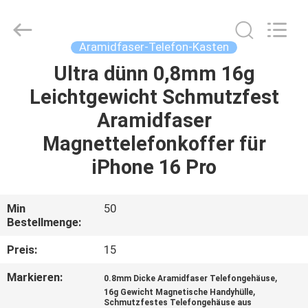
Shenzhen
JRL
Technology
Co.,
Ltd.
Aramidfaser-Telefon-Kasten
All
Rights
Reserved.
Ultra dünn 0,8mm 16g
HEIM
Leichtgewicht Schmutzfest
PRODUKTE
Aramidfaser
Magnettelefonkoffer für
VIDEOS
iPhone 16 Pro
VR-
Min
50
Bestellmenge:
SHOW
Preis:
15
ÜBER
Markieren:
,
0.8mm Dicke Aramidfaser Telefongehäuse
UNS
,
16g Gewicht Magnetische Handyhülle
Schmutzfestes Telefongehäuse aus