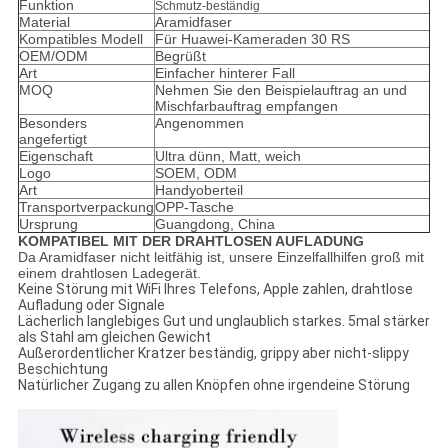
Funktion
Schmutz-beständig
Material
Aramidfaser
Kompatibles Modell
Für Huawei-Kameraden 30 RS
OEM/ODM
Begrüßt
Art
Einfacher hinterer Fall
MOQ
Nehmen Sie den Beispielauftrag an und
Mischfarbauftrag empfangen
Besonders
Angenommen
angefertigt
Eigenschaft
Ultra dünn, Matt, weich
Logo
SOEM, ODM
Art
Handyoberteil
Transportverpackung
OPP-Tasche
Ursprung
Guangdong, China
KOMPATIBEL MIT DER DRAHTLOSEN AUFLADUNG
Da Aramidfaser nicht leitfähig ist, unsere Einzelfallhilfen groß mit
einem drahtlosen Ladegerät.
Keine Störung mit WiFi Ihres Telefons, Apple zahlen, drahtlose
Aufladung oder Signale
Lächerlich langlebiges Gut und unglaublich starkes. 5mal stärker
als Stahl am gleichen Gewicht
Außerordentlicher Kratzer beständig, grippy aber nicht-slippy
Beschichtung
Natürlicher Zugang zu allen Knöpfen ohne irgendeine Störung