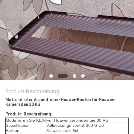
PRIVACY
POLICY
Produkt-Beschreibung
Mattendroter Aramidfaser-Huawei-Kasten für Huawei-
Kameraden 30 RS
Produkt-Beschreibung:
Modellieren Sie KEIN
Für Huawei verbinden Sie 30 RS
Spezifikation
Volldeckungs vonfall 360 Grad
Farben
Schwarzes und Rot