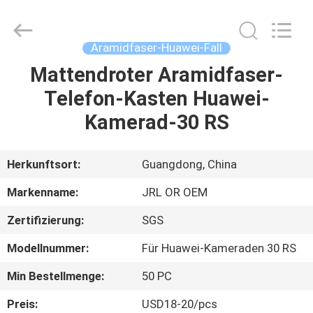
Shenzhen
JRL
Technology
Co.,
Ltd.
Aramidfaser-Huawei-Fall
All
Rights
Reserved.
Mattendroter Aramidfaser-
HEIM
Telefon-Kasten Huawei-
PRODUKTE
Kamerad-30 RS
VIDEOS
Herkunftsort:
Guangdong, China
Markenname:
JRL OR OEM
VR-
Zertifizierung:
SGS
SHOW
Modellnummer:
Für Huawei-Kameraden 30 RS
ÜBER
Min Bestellmenge:
50 PC
UNS
Preis:
USD18-20/pcs