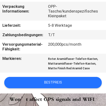
Verpackung
OPP-
QUALITÄTSKONTROLLE
Informationen:
Tasche/kundenspezifisches
Kleinpaket
KONTAKTIERE
Lieferzeit:
5-8 Werktage
UNS
Zahlungsbedingungen:
T/T
Versorgungsmaterial-
200,000pcs/month
NACHRICHTEN
Fähigkeit:
Markieren:
,
Roter Aramidfaser-Telefon-Kasten
FÄLLE
,
Mattaramidfaser-Telefon-Kasten
Matte Finish Red Aramid Case
NEWS
BESTPREIS
SITEMAP