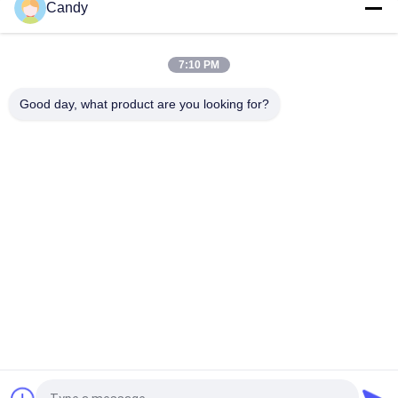
Antiaramidfaser-Huawei-Fall kratzer-Huaweis P40 Pro
Candy
0.65mm Stärke-ultra dünner Aramidfaser-Kasten für Huawei
P40
7:10 PM
Haltbarer Aramidfaser-Huawei-Fall für Huawei P30 Pro
Good day, what product are you looking for?
Beliebte Kategorien
Alle
Aramidfaser-
Aramidfaser IPhone 
Telefon-Kasten
Fall
Aramidfaser 
Aramidfaser-
Samsung Umkleiden
Huawei-Fall
Aramidfaser-
Gravierter Hölzerner 
Uhrgehäuse
Telefon-Kasten
Kohlenstoff-Faser 
Kohlenstoff-Faser-
Airpods-Fall
Geld-Klipp