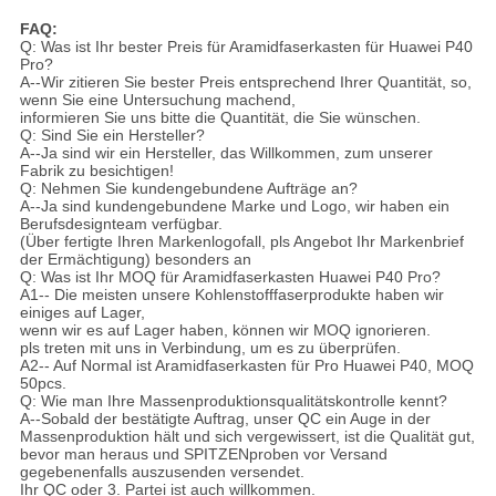
FAQ:
Q: Was ist Ihr bester Preis für Aramidfaserkasten für Huawei P40
Pro?
A--Wir zitieren Sie bester Preis entsprechend Ihrer Quantität, so,
wenn Sie eine Untersuchung machend,
informieren Sie uns bitte die Quantität, die Sie wünschen.
Q: Sind Sie ein Hersteller?
A--Ja sind wir ein Hersteller, das Willkommen, zum unserer
Fabrik zu besichtigen!
Q: Nehmen Sie kundengebundene Aufträge an?
A--Ja sind kundengebundene Marke und Logo, wir haben ein
Berufsdesignteam verfügbar.
(Über fertigte Ihren Markenlogofall, pls Angebot Ihr Markenbrief
der Ermächtigung) besonders an
Q: Was ist Ihr MOQ für Aramidfaserkasten Huawei P40 Pro?
A1-- Die meisten unsere Kohlenstofffaserprodukte haben wir
einiges auf Lager,
wenn wir es auf Lager haben, können wir MOQ ignorieren.
pls treten mit uns in Verbindung, um es zu überprüfen.
A2-- Auf Normal ist Aramidfaserkasten für Pro Huawei P40, MOQ
50pcs.
Q: Wie man Ihre Massenproduktionsqualitätskontrolle kennt?
A--Sobald der bestätigte Auftrag, unser QC ein Auge in der
Massenproduktion hält und sich vergewissert, ist die Qualität gut,
bevor man heraus und SPITZENproben vor Versand
gegebenenfalls auszusenden versendet.
Ihr QC oder 3. Partei ist auch willkommen.