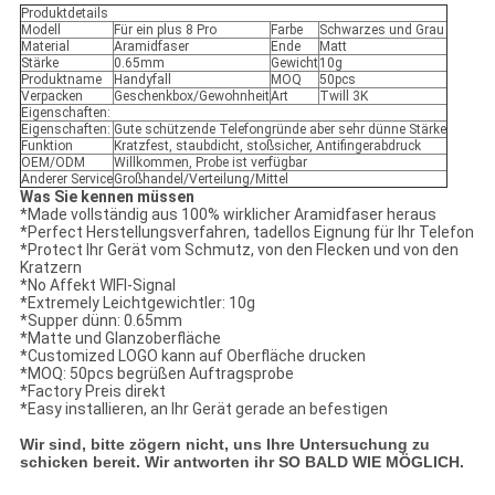
Produktdetails
Modell
Für ein plus 8 Pro
Farbe
Schwarzes und Grau
Material
Aramidfaser
Ende
Matt
Stärke
0.65mm
Gewicht
10g
Produktname
Handyfall
MOQ
50pcs
Verpacken
Geschenkbox/Gewohnheit
Art
Twill 3K
Eigenschaften:
Eigenschaften:
Gute schützende Telefongründe aber sehr dünne Stärke
Funktion
Kratzfest, staubdicht, stoßsicher, Antifingerabdruck
OEM/ODM
Willkommen, Probe ist verfügbar
Anderer Service
Großhandel/Verteilung/Mittel
Was Sie kennen müssen
*Made vollständig aus 100% wirklicher Aramidfaser heraus
*Perfect Herstellungsverfahren, tadellos Eignung für Ihr Telefon
*Protect Ihr Gerät vom Schmutz, von den Flecken und von den
Kratzern
*No Affekt WIFI-Signal
*Extremely Leichtgewichtler: 10g
*Supper dünn: 0.65mm
*Matte und Glanzoberfläche
*Customized LOGO kann auf Oberfläche drucken
*MOQ: 50pcs begrüßen Auftragsprobe
*Factory Preis direkt
*Easy installieren, an Ihr Gerät gerade an befestigen
Wir sind, bitte zögern nicht, uns Ihre Untersuchung zu
schicken bereit. Wir antworten ihr SO BALD WIE MÖGLICH.