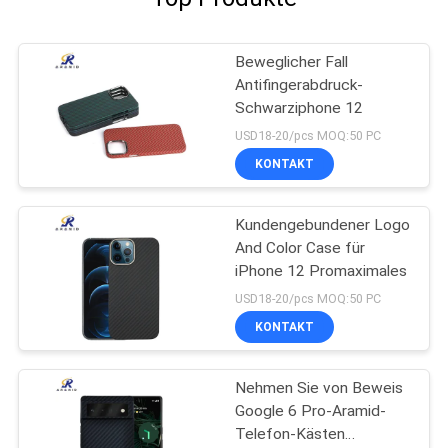
Beweglicher Fall
Antifingerabdruck-
Schwarziphone 12
USD18-20/pcs MOQ:50 PC
KONTAKT
Kundengebundener Logo
And Color Case für
iPhone 12 Promaximales
USD18-20/pcs MOQ:50 PC
KONTAKT
Nehmen Sie von Beweis
Google 6 Pro-Aramid-
Telefon-Kästen