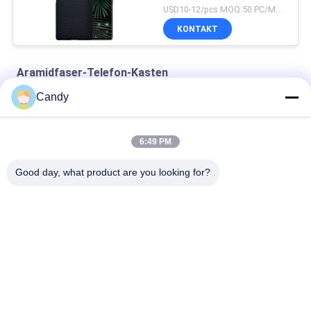
Fingerabdrücke
USD10-12/pcs MOQ:50 PC/Modell/Farbe
KONTAKT
Aramidfaser-Telefon-Kasten
Candy
Matttelefon-Kasten der Aramidfaser-10g für iPhone Se 2020
iPhone Se-dünner Militärgrad Aramid-Telefon-Papierkasten
6:49 PM
iPhone X roter glatter Endaramidfaser-Telefon-Kasten
Good day, what product are you looking for?
Beliebte Kategorien
Alle
Aramidfaser-
Aramidfaser IPhone 
Telefon-Kasten
Fall
Aramidfaser 
Aramidfaser-
Samsung Umkleiden
Huawei-Fall