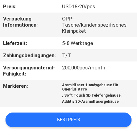
Preis:
USD18-20/pcs
QUALITÄTSKONTROLLE
Verpackung
OPP-
Informationen:
Tasche/kundenspezifisches
Kleinpaket
KONTAKTIERE
UNS
Lieferzeit:
5-8 Werktage
Zahlungsbedingungen:
T/T
NACHRICHTEN
Versorgungsmaterial-
200,000pcs/month
Fähigkeit:
FÄLLE
Markieren:
Aramidfaser-Handygehäuse für
OnePlus 8 Pro
,
,
Soft Touch 3D Telefongehäuse
NEWS
Additiv 3D-Aramidfasergehäuse
SITEMAP
BESTPREIS