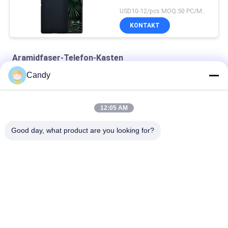
Fingerabdrücke
USD10-12/pcs MOQ:50 PC/Modell/Farbe
KONTAKT
Aramidfaser-Telefon-Kasten
Candy
Matttelefon-Kasten der Aramidfaser-10g für iPhone Se 2020
iPhone Se-dünner Militärgrad Aramid-Telefon-Papierkasten
12:05 AM
iPhone X roter glatter Endaramidfaser-Telefon-Kasten
Good day, what product are you looking for?
Beliebte Kategorien
Alle
Aramidfaser-
Aramidfaser IPhone 
Telefon-Kasten
Fall
Aramidfaser 
Aramidfaser-
Samsung Umkleiden
Huawei-Fall