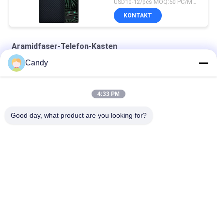
USD10-12/pcs MOQ:50 PC/Modell/Farbe
KONTAKT
Aramidfaser-Telefon-Kasten
Candy
Matttelefon-Kasten der Aramidfaser-10g für iPhone Se 2020
iPhone Se-dünner Militärgrad Aramid-Telefon-Papierkasten
4:33 PM
iPhone X roter glatter Endaramidfaser-Telefon-Kasten
Good day, what product are you looking for?
Beliebte Kategorien
Alle
Aramidfaser-
Aramidfaser IPhone 
Telefon-Kasten
Fall
Aramidfaser 
Aramidfaser-
Samsung Umkleiden
Huawei-Fall