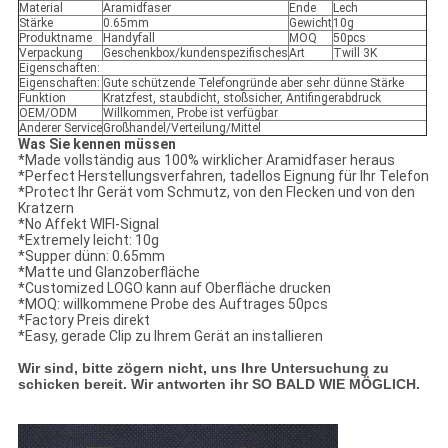
Material
Aramidfaser
Ende
Lech
Stärke
0.65mm
Gewicht
10g
Produktname
Handyfall
MOQ
50pcs
Verpackung
Geschenkbox/kundenspezifisches
Art
Twill 3K
Eigenschaften:
Eigenschaften:
Gute schützende Telefongründe aber sehr dünne Stärke
Funktion
Kratzfest, staubdicht, stoßsicher, Antifingerabdruck
OEM/ODM
Willkommen, Probe ist verfügbar
Anderer Service
Großhandel/Verteilung/Mittel
Was Sie kennen müssen
*Made vollständig aus 100% wirklicher Aramidfaser heraus
*Perfect Herstellungsverfahren, tadellos Eignung für Ihr Telefon
*Protect Ihr Gerät vom Schmutz, von den Flecken und von den
Kratzern
*No Affekt WIFI-Signal
*Extremely leicht: 10g
*Supper dünn: 0.65mm
*Matte und Glanzoberfläche
*Customized LOGO kann auf Oberfläche drucken
*MOQ: willkommene Probe des Auftrages 50pcs
*Factory Preis direkt
*Easy, gerade Clip zu Ihrem Gerät an installieren
Wir sind, bitte zögern nicht, uns Ihre Untersuchung zu
schicken bereit. Wir antworten ihr SO BALD WIE MÖGLICH.