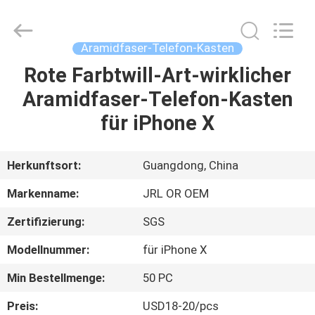
Shenzhen
JRL
Technology
Co.,
Ltd.
Aramidfaser-Telefon-Kasten
All
Rights
Reserved.
Rote Farbtwill-Art-wirklicher
HEIM
Aramidfaser-Telefon-Kasten
PRODUKTE
für iPhone X
VIDEOS
Herkunftsort:
Guangdong, China
Markenname:
JRL OR OEM
VR-
Zertifizierung:
SGS
SHOW
Modellnummer:
für iPhone X
ÜBER
Min Bestellmenge:
50 PC
UNS
Preis:
USD18-20/pcs