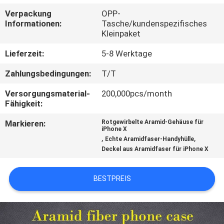
Verpackung
OPP-
QUALITÄTSKONTROLLE
Informationen:
Tasche/kundenspezifisches
Kleinpaket
KONTAKTIERE
Lieferzeit:
5-8 Werktage
UNS
Zahlungsbedingungen:
T/T
Versorgungsmaterial-
200,000pcs/month
NACHRICHTEN
Fähigkeit:
Markieren:
Rotgewirbelte Aramid-Gehäuse für
iPhone X
FÄLLE
,
,
Echte Aramidfaser-Handyhülle
Deckel aus Aramidfaser für iPhone X
NEWS
BESTPREIS
SITEMAP