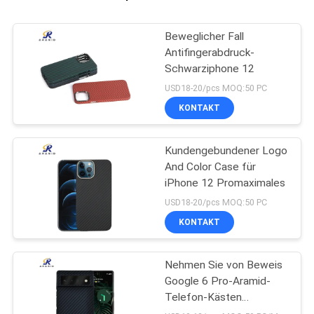
Beweglicher Fall
Antifingerabdruck-
Schwarziphone 12
USD18-20/pcs MOQ:50 PC
KONTAKT
Kundengebundener Logo
And Color Case für
iPhone 12 Promaximales
USD18-20/pcs MOQ:50 PC
KONTAKT
Nehmen Sie von Beweis
Google 6 Pro-Aramid-
Telefon-Kästen
Fingerabdrücke