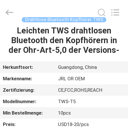
Shenzhen
JRL
Technology
Co.,
Ltd.
Drahtlose Bluetooth Kopfhörer TWS
All
Rights
Reserved.
Leichten TWS drahtlosen
HEIM
Bluetooth den Kopfhörern in
PRODUKTE
der Ohr-Art-5,0 der Versions-
VIDEOS
Herkunftsort:
Guangdong, China
Markenname:
JRL OR OEM
VR-
Zertifizierung:
CE,FCC,ROHS,REACH
SHOW
Modellnummer:
TWS-T5
ÜBER
Min Bestellmenge:
10pcs
UNS
Preis:
USD18-20/pcs