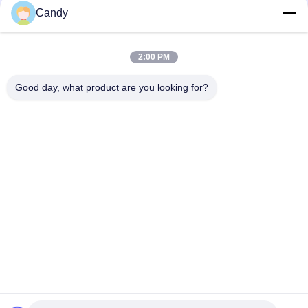
Candy
Ergonomische drahtlose Bluetooth Kopfhörer der Entwurfs-
Spiel-Pausen-TWS
2:00 PM
FCC-Zertifikat-Schwarz-Realtek-Chipset Tws Bluetooth
Earbuds
Good day, what product are you looking for?
Beliebte Kategorien
Alle
Aramidfaser-
Aramidfaser IPhone 
Telefon-Kasten
Fall
Aramidfaser 
Aramidfaser-
Samsung Umkleiden
Huawei-Fall
Aramidfaser-
Gravierter Hölzerner 
Uhrgehäuse
Telefon-Kasten
Kohlenstoff-Faser 
Kohlenstoff-Faser-
Airpods-Fall
Geld-Klipp