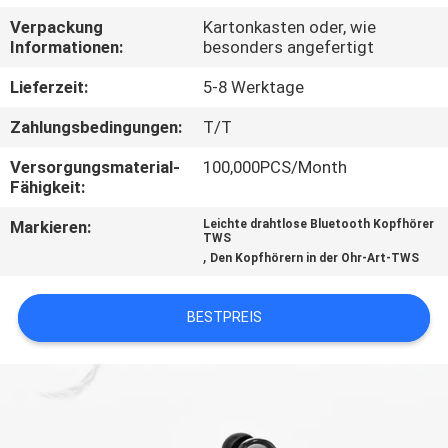
Verpackung
Kartonkasten oder, wie
QUALITÄTSKONTROLLE
Informationen:
besonders angefertigt
Lieferzeit:
5-8 Werktage
KONTAKTIERE
Zahlungsbedingungen:
T/T
UNS
Versorgungsmaterial-
100,000PCS/Month
Fähigkeit:
NACHRICHTEN
Markieren:
Leichte drahtlose Bluetooth Kopfhörer
TWS
,
Den Kopfhörern in der Ohr-Art-TWS
FÄLLE
BESTPREIS
NEWS
SITEMAP