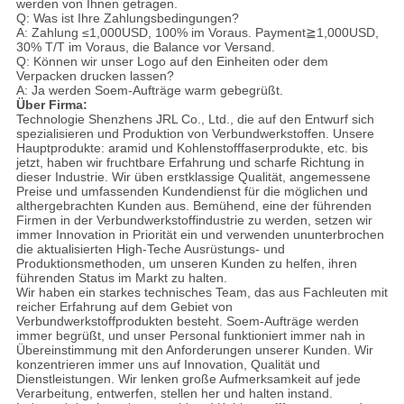
werden von Ihnen getragen.
Q: Was ist Ihre Zahlungsbedingungen?
A: Zahlung ≤1,000USD, 100% im Voraus. Payment≧1,000USD,
30% T/T im Voraus, die Balance vor Versand.
Q: Können wir unser Logo auf den Einheiten oder dem
Verpacken drucken lassen?
A: Ja werden Soem-Aufträge warm gebegrüßt.
Über Firma:
Technologie Shenzhens JRL Co., Ltd., die auf den Entwurf sich
spezialisieren und Produktion von Verbundwerkstoffen. Unsere
Hauptprodukte: aramid und Kohlenstofffaserprodukte, etc. bis
jetzt, haben wir fruchtbare Erfahrung und scharfe Richtung in
dieser Industrie. Wir üben erstklassige Qualität, angemessene
Preise und umfassenden Kundendienst für die möglichen und
althergebrachten Kunden aus. Bemühend, eine der führenden
Firmen in der Verbundwerkstoffindustrie zu werden, setzen wir
immer Innovation in Priorität ein und verwenden ununterbrochen
die aktualisierten High-Teche Ausrüstungs- und
Produktionsmethoden, um unseren Kunden zu helfen, ihren
führenden Status im Markt zu halten.
Wir haben ein starkes technisches Team, das aus Fachleuten mit
reicher Erfahrung auf dem Gebiet von
Verbundwerkstoffprodukten besteht. Soem-Aufträge werden
immer begrüßt, und unser Personal funktioniert immer nah in
Übereinstimmung mit den Anforderungen unserer Kunden. Wir
konzentrieren immer uns auf Innovation, Qualität und
Dienstleistungen. Wir lenken große Aufmerksamkeit auf jede
Verarbeitung, entwerfen, stellen her und halten instand.